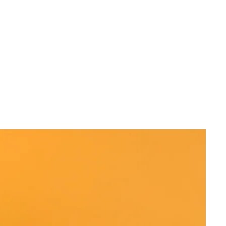
rt
Über mich
FAQs
Kontakt
Can Do It!