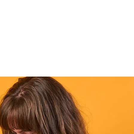
Sta
n Think It - You 