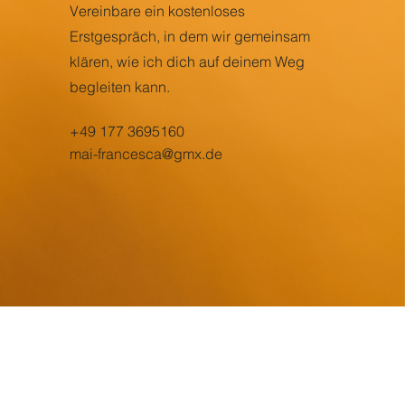
Vereinbare ein kostenloses
Erstgespräch, in dem wir gemeinsam
klären, wie ich dich auf deinem Weg
begleiten kann.
+49 177 3695160
mai-francesca@gmx.de